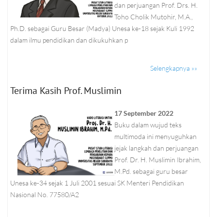
dan perjuangan Prof. Drs. H.
Toho Cholik Mutohir, M.A.,
Ph.D. sebagai Guru Besar (Madya) Unesa ke-18 sejak Kuli 1992
dalam ilmu pendidikan dan dikukuhkan p
Selengkapnya »»
Terima Kasih Prof. Muslimin
17 September 2022
Buku dalam wujud teks
multimoda ini menyuguhkan
jejak langkah dan perjuangan
Prof. Dr. H. Muslimin Ibrahim,
M.Pd. sebagai guru besar
Unesa ke-34 sejak 1 Juli 2001 sesuai SK Menteri Pendidikan
Nasional No. 77580/A2