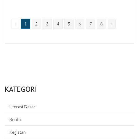
‹
1
2
3
4
5
6
7
8
›
KATEGORI
Literasi Dasar
Berita
Kegiatan