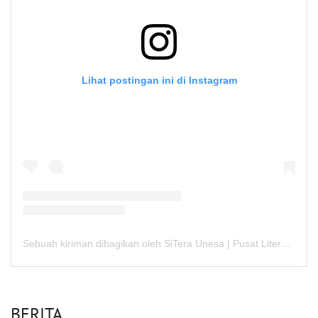
Lihat postingan ini di Instagram
Sebuah kiriman dibagikan oleh SiTera Unesa | Pusat Literasi, LPPM, Unesa (@sitera.unesa)
BERITA