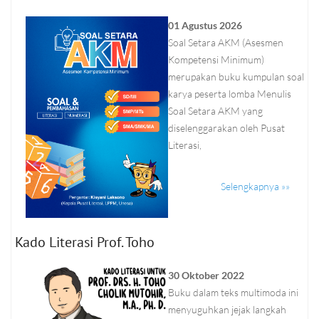
01 Agustus 2026
Soal Setara AKM (Asesmen
Kompetensi Minimum)
merupakan buku kumpulan soal
karya peserta lomba Menulis
Soal Setara AKM yang
diselenggarakan oleh Pusat
Literasi,
Selengkapnya »»
Kado Literasi Prof. Toho
30 Oktober 2022
Buku dalam teks multimoda ini
menyuguhkan jejak langkah